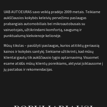
UAB AUTOEURAS savo veiklą pradėjo 2009 metais. Teikiame
aukščiausios kokybės keleivių pervežimo paslaugas
prabangiais automobiliais bei mikroautobusais su
vairuotojais, užtikrindami komfortą, saugumą ir
punktualumą kiekvienoje kelionėje.
Mūsų tikslas – pasiūlyti paslaugas, kurios atitiktų geriausią
kainos ir kokybės santykį. Siekiame užtikrinti, kad mūsų
klientai gautų tik aukščiausio lygio aptarnavimą. Visuomet
esame atidūs mūsų klientų poreikiams, aktyviai įsiklausome į
jų pastabas ir rekomendacijas.