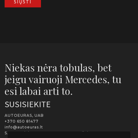
Niekas nėra tobulas, bet
jeigu vairuoji Mercedes, tu
esi labai arti to.
SUSISIEKITE
AUTOEURAS, UAB
+370 650 81477
info@autoeuras.lt
S. Stanevičiaus g. 28-3, LT-07102, Vilnius