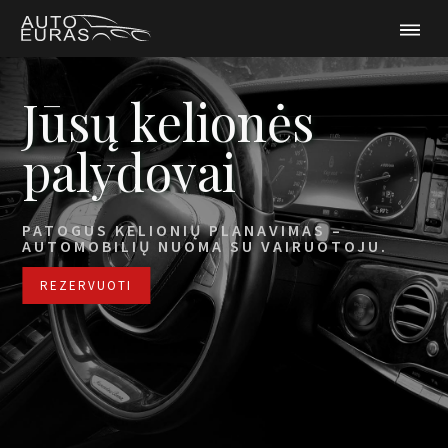
Jūsų kelionės
palydovai
PATOGUS KELIONIŲ PLANAVIMAS –
AUTOMOBILIŲ NUOMA SU VAIRUOTOJU.
REZERVUOTI