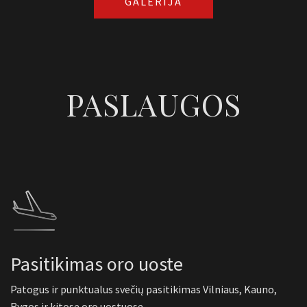
GALERIJA
PASLAUGOS
Pasitikimas oro uoste
Patogus ir punktualus svečių pasitikimas Vilniaus, Kauno,
Rygos ir kitose oro uostuose.