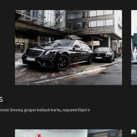
s
snei žmonių grupei keliauti kartu, nepamirštant ir