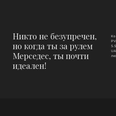
Никто не безупречен,
Ко
PV
но когда ты за рулем
S.
UA
Мерседес, ты почти
лю
идеален!