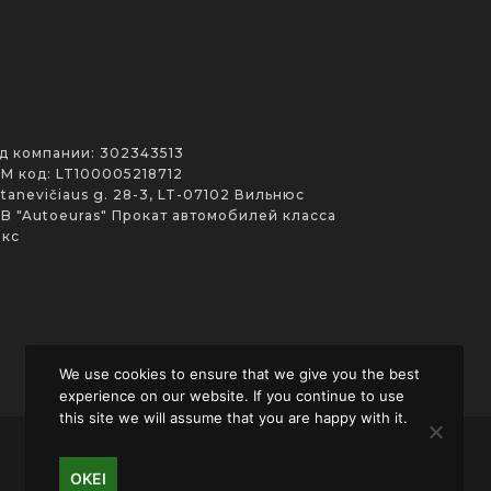
д компании: 302343513
M код: LT100005218712
Stanevičiaus g. 28-3, LT-07102 Вильнюс
B "Autoeuras" Прокат автомобилей класса
кс
We use cookies to ensure that we give you the best
experience on our website. If you continue to use
this site we will assume that you are happy with it.
OKEI