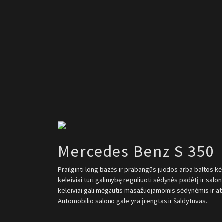
Mercedes Benz S 350
Prailginti long bazės ir prabangūs juodos arba baltos kė
keleiviai turi galimybę reguliuoti sėdynės padėtį ir sal
keleiviai gali mėgautis masažuojamomis sėdynėmis ir at
Automobilio salono gale yra įrengtas ir šaldytuvas.