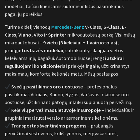
modeliai, tačiau klientams siūlome ir kitus pasirinkimus
pagal jų poreikius.
Turime didelį vienodų
Mercedes-Benz
V-Class, S-Class, E-
Class, Viano, Vito ir Sprinter
mikroautobusų parką. Visi mūsų
mikroautobusai –
9 vietų (8 keleiviai + 1 vairuotojas),
prailgintos bazės modeliai
, suteikiantys daugiau vietos
keleiviams ir jų bagažui. Automobiliuose įrengti
atskirai
reguliuojami kondicionieriai
priekyje ir gale, užtikrinantys
maksimalų komfortą kelionės metu. Mūsų paslaugos
Svečių pasitikimas oro uostuose
– profesionalus
pasitikimas Vilniaus, Kauno, Rygos, Varšuvos ir kituose oro
uostuose, užtikrinant patogų ir laiku suplanuotą pervežimą.
Keleivių pervežimas Lietuvoje ir Europoje
– individualūs ir
grupiniai maršrutai verslo ar asmeninėms kelionėms.
Transportas šventinėms progoms
– prabangūs
pervežimai vestuvėms, krikštynoms, mergvakariams,