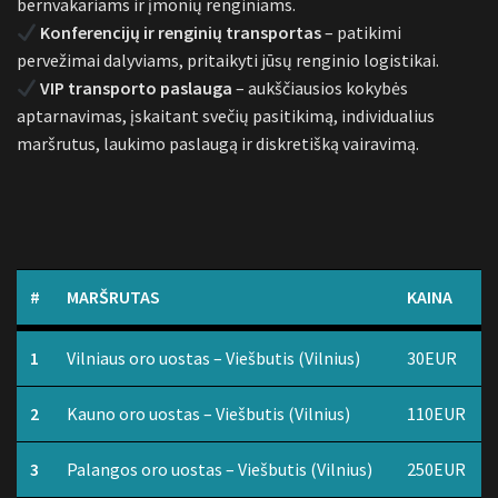
bernvakariams ir įmonių renginiams.
Konferencijų ir renginių transportas
– patikimi
pervežimai dalyviams, pritaikyti jūsų renginio logistikai.
VIP transporto paslauga
– aukščiausios kokybės
aptarnavimas, įskaitant svečių pasitikimą, individualius
maršrutus, laukimo paslaugą ir diskretišką vairavimą.
#
MARŠRUTAS
KAINA
1
Vilniaus oro uostas – Viešbutis (Vilnius)
30EUR
2
Kauno oro uostas – Viešbutis (Vilnius)
110EUR
3
Palangos oro uostas – Viešbutis (Vilnius)
250EUR