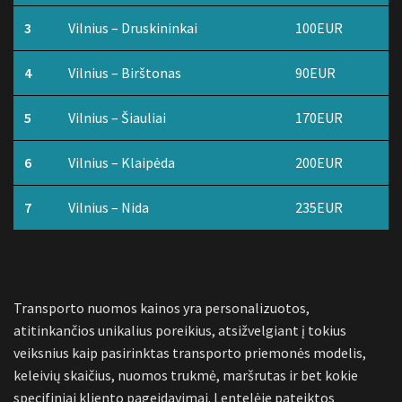
3
Vilnius – Druskininkai
100EUR
4
Vilnius – Birštonas
90EUR
5
Vilnius – Šiauliai
170EUR
6
Vilnius – Klaipėda
200EUR
7
Vilnius – Nida
235EUR
Transporto nuomos kainos yra personalizuotos,
atitinkančios unikalius poreikius, atsižvelgiant į tokius
veiksnius kaip pasirinktas transporto priemonės modelis,
keleivių skaičius, nuomos trukmė, maršrutas ir bet kokie
specifiniai kliento pageidavimai. Lentelėje pateiktos