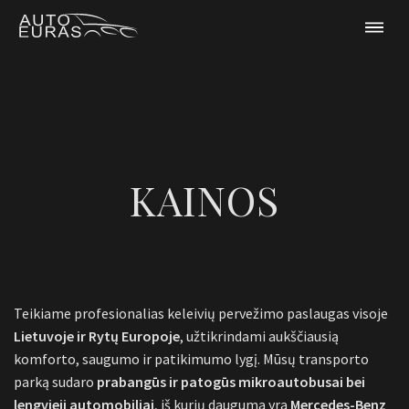
KAINOS
Teikiame profesionalias keleivių pervežimo paslaugas visoje
Lietuvoje ir Rytų Europoje
, užtikrindami aukščiausią
komforto, saugumo ir patikimumo lygį. Mūsų transporto
parką sudaro
prabangūs ir patogūs mikroautobusai bei
lengvieji automobiliai
, iš kurių dauguma yra
Mercedes-Benz